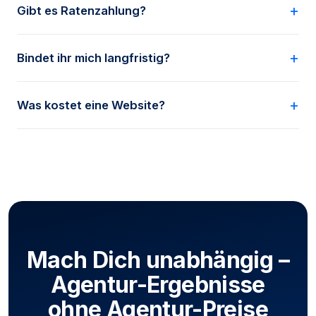
Gibt es Ratenzahlung?
Ja – das KI-Programm je nach Paket über 3 bis 12
Bindet ihr mich langfristig?
Monate, Gesamtbetrag vorher transparent.
Nein – Sparringspartner ist monatlich kündbar, kein
Was kostet eine Website?
Pflicht-Retainer.
Fester Paketpreis statt Stundensätze – den Rahmen
klären wir im kurzen Erstgespräch.
Mach Dich unabhängig –
Agentur-Ergebnisse
ohne Agentur-Preise