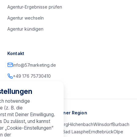
Agentur-Ergebnisse prüfen
Agentur wechseln
Agentur kündigen
Kontakt
info@57marketing.de
+49 176 75730410
tellungen
sch notwendige
e (z. B. die
Marketing-Agentur in Deiner Region
st mit Deiner Einwilligung.
s Du zulässt, und kannst
Kreuztal
Netphen
Freudenberg
Hilchenbach
Wilnsdorf
Burbach
er „Cookie-Einstellungen”
Neunkirchen
Bad Berleburg
Bad Laasphe
Erndtebrück
Olpe
in der