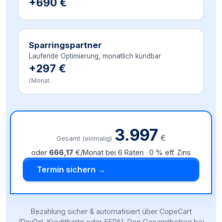
+690 €
Sparringspartner
Laufende Optimierung, monatlich kündbar
+297 €
/Monat
3.997
€
Gesamt (einmalig)
oder
666,17
€/Monat bei
6
Raten · 0 % eff. Zins
Termin sichern →
Bezahlung sicher & automatisiert über CopeCart
(PayPal, Kreditkarte oder SEPA). Den Gesamtbetrag bei