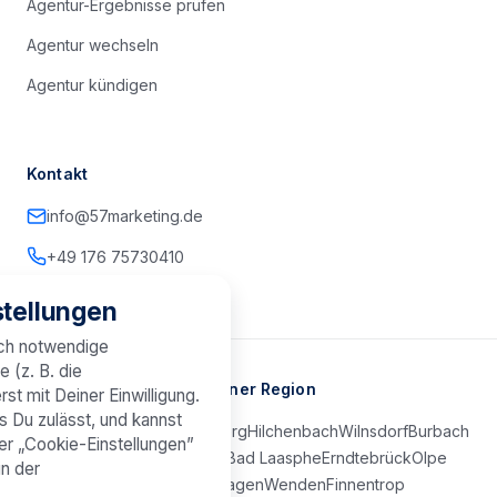
Agentur-Ergebnisse prüfen
Agentur wechseln
Agentur kündigen
Kontakt
info@57marketing.de
+49 176 75730410
tellungen
sch notwendige
e (z. B. die
Marketing-Agentur in Deiner Region
st mit Deiner Einwilligung.
s Du zulässt, und kannst
Kreuztal
Netphen
Freudenberg
Hilchenbach
Wilnsdorf
Burbach
er „Cookie-Einstellungen”
Neunkirchen
Bad Berleburg
Bad Laasphe
Erndtebrück
Olpe
in der
Attendorn
Lennestadt
Drolshagen
Wenden
Finnentrop