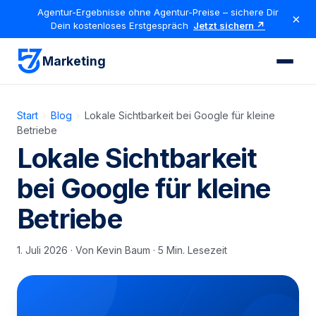
Agentur-Ergebnisse ohne Agentur-Preise – sichere Dir
×
Dein kostenloses Erstgespräch
Jetzt sichern ↗
Marketing
Start
›
Blog
›
Lokale Sichtbarkeit bei Google für kleine
Betriebe
Lokale Sichtbarkeit
bei Google für kleine
Betriebe
1. Juli 2026
· Von Kevin Baum · 5 Min. Lesezeit