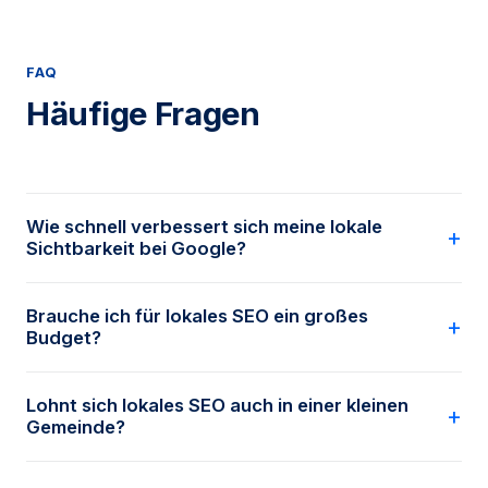
FAQ
Häufige Fragen
Wie schnell verbessert sich meine lokale
Sichtbarkeit bei Google?
Ein sauber ausgefülltes Google-Unternehmensprofil
Brauche ich für lokales SEO ein großes
kann schon nach wenigen Wochen Wirkung zeigen.
Budget?
Stabile Rankings für umkämpftere Suchbegriffe
brauchen meist einige Monate kontinuierlicher
Nein. Die wirkungsvollsten Hebel –
Pflege.
Lohnt sich lokales SEO auch in einer kleinen
Unternehmensprofil, Bewertungen, konsistente
Gemeinde?
Daten und eine saubere Website – sind vor allem
eine Frage von Sorgfalt und Kontinuität, nicht von
Gerade dort. In kleineren Orten in Südwestfalen ist