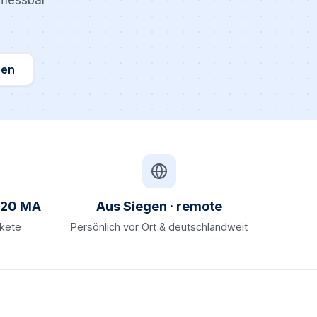
 messbar
hen
s 20 MA
Aus Siegen · remote
akete
Persönlich vor Ort & deutschlandweit