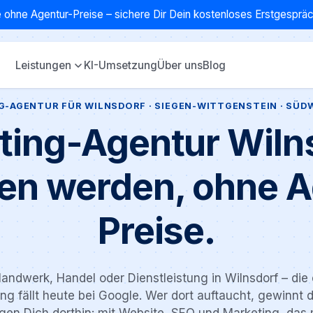
 ohne Agentur-Preise – sichere Dir Dein kostenloses Erstgespr
Leistungen
KI-Umsetzung
Über uns
Blog
G-AGENTUR FÜR WILNSDORF · SIEGEN-WITTGENSTEIN · SÜD
ting-Agentur Wilns
en werden, ohne A
Preise.
andwerk, Handel oder Dienstleistung in Wilnsdorf – die 
ng fällt heute bei Google. Wer dort auftaucht, gewinnt d