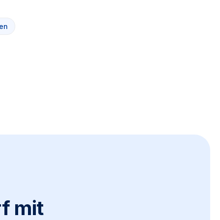
en
f mit