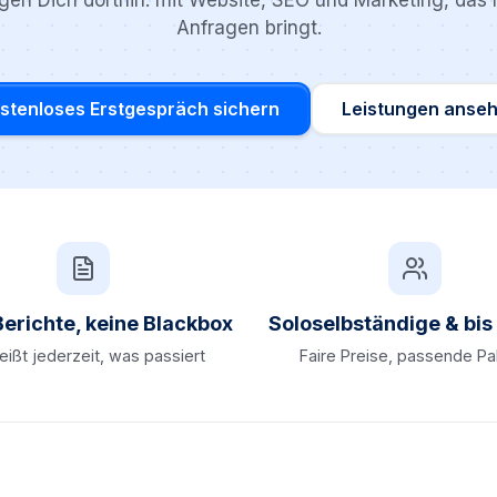
ngen Dich dorthin: mit Website, SEO und Marketing, das
Anfragen bringt.
stenloses Erstgespräch sichern
Leistungen anse
Berichte, keine Blackbox
Soloselbständige & bi
ißt jederzeit, was passiert
Faire Preise, passende P