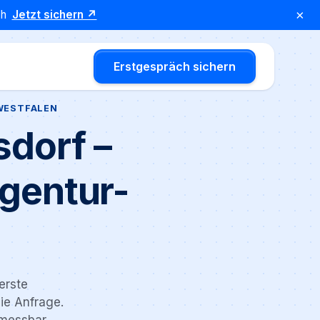
×
äch
Jetzt sichern ↗
Erstgespräch sichern
WESTFALEN
dorf –
gentur-
erste
ie Anfrage.