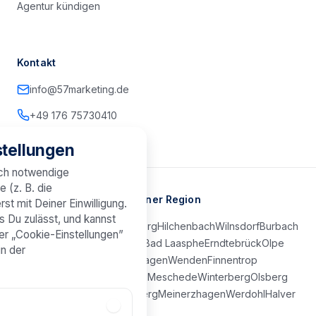
Agentur kündigen
Kontakt
info@57marketing.de
+49 176 75730410
tellungen
sch notwendige
e (z. B. die
Marketing-Agentur in Deiner Region
st mit Deiner Einwilligung.
s Du zulässt, und kannst
Kreuztal
Netphen
Freudenberg
Hilchenbach
Wilnsdorf
Burbach
er „Cookie-Einstellungen”
Neunkirchen
Bad Berleburg
Bad Laasphe
Erndtebrück
Olpe
in der
Attendorn
Lennestadt
Drolshagen
Wenden
Finnentrop
Kirchhundem
Schmallenberg
Meschede
Winterberg
Olsberg
Brilon
Lüdenscheid
Plettenberg
Meinerzhagen
Werdohl
Halver
Kierspe