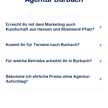
Erreicht ihr mit dem Marketing auch
Kundschaft aus Hessen und Rheinland-Pfalz?
Ja. Burbachs Grenzlage berücksichtigen wir gezielt
Kommt ihr für Termine nach Burbach?
und richten SEO und Anzeigen auf Dein
tatsächliches Einzugsgebiet über die Landesgrenzen
Ja. Burbach liegt rund 20 km südlich von Siegen –
hinweg aus.
Für welche Betriebe arbeitet ihr in Burbach?
gut erreichbar für Vor-Ort-Termine, alternativ per
Video.
Für Soloselbständige und Betriebe bis 20
Bekomme ich ehrliche Preise ohne Agentur-
Mitarbeitende – von Industrie-Zulieferern über
Aufschlag?
Handwerk bis Dienstleistung aus Burbach und
Umgebung.
Ja. Transparente, faire Preise sind unser Prinzip –
im kostenlosen Erstgespräch bekommst Du eine
klare Einschätzung.