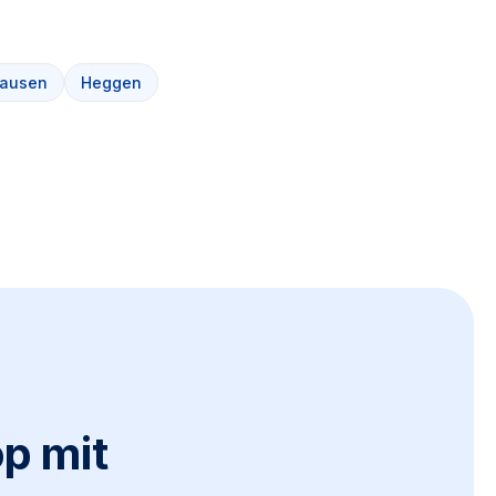
hausen
Heggen
op mit