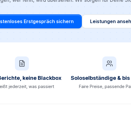
en; wer fehlt, wird übersehen. Wir sorgen für Deine Sic
stenloses Erstgespräch sichern
Leistungen anse
Berichte, keine Blackbox
Soloselbständige & bi
ißt jederzeit, was passiert
Faire Preise, passende P