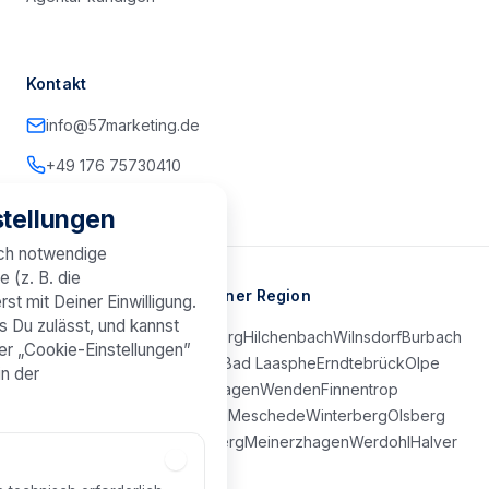
Kontakt
info@57marketing.de
+49 176 75730410
tellungen
sch notwendige
e (z. B. die
Marketing-Agentur in Deiner Region
st mit Deiner Einwilligung.
s Du zulässt, und kannst
Kreuztal
Netphen
Freudenberg
Hilchenbach
Wilnsdorf
Burbach
er „Cookie-Einstellungen”
Neunkirchen
Bad Berleburg
Bad Laasphe
Erndtebrück
Olpe
in der
Attendorn
Lennestadt
Drolshagen
Wenden
Finnentrop
Kirchhundem
Schmallenberg
Meschede
Winterberg
Olsberg
Brilon
Lüdenscheid
Plettenberg
Meinerzhagen
Werdohl
Halver
Kierspe