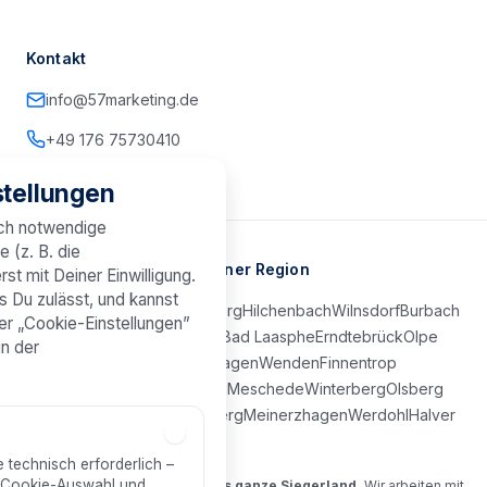
Kontakt
info@57marketing.de
+49 176 75730410
tellungen
sch notwendige
e (z. B. die
Marketing-Agentur in Deiner Region
st mit Deiner Einwilligung.
s Du zulässt, und kannst
Kreuztal
Netphen
Freudenberg
Hilchenbach
Wilnsdorf
Burbach
er „Cookie-Einstellungen”
Neunkirchen
Bad Berleburg
Bad Laasphe
Erndtebrück
Olpe
in der
Attendorn
Lennestadt
Drolshagen
Wenden
Finnentrop
Kirchhundem
Schmallenberg
Meschede
Winterberg
Olsberg
Brilon
Lüdenscheid
Plettenberg
Meinerzhagen
Werdohl
Halver
Kierspe
e technisch erforderlich –
r Cookie-Auswahl und
Deine Agentur für Siegen und das ganze Siegerland.
Wir arbeiten mit