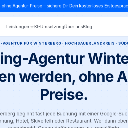
 ohne Agentur-Preise – sichere Dir Dein kostenloses Erstgespr
Leistungen
KI-Umsetzung
Über uns
Blog
-AGENTUR FÜR WINTERBERG · HOCHSAUERLANDKREIS · SÜ
ing-Agentur Winte
en werden, ohne A
Preise.
terberg beginnt fast jede Buchung mit einer Google-Suc
nung, Hotel, Skiverleih oder Restaurant. Wer dann oben 