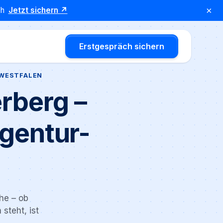
×
äch
Jetzt sichern ↗
Erstgespräch sichern
DWESTFALEN
rberg –
gentur-
he – ob
steht, ist