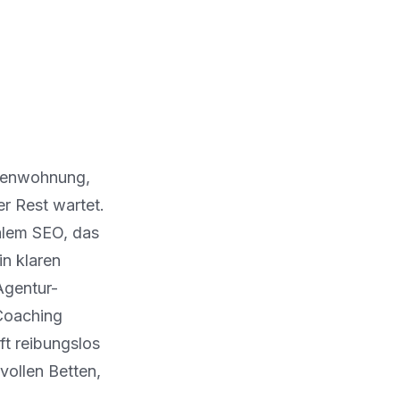
rienwohnung,
er Rest wartet.
alem SEO, das
in klaren
 Agentur-
Coaching
ft reibungslos
vollen Betten,