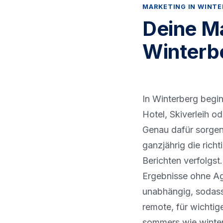
MARKETING IN WINT
Deine M
Winterb
In Winterberg begi
Hotel, Skiverleih o
Genau dafür sorgen
ganzjährig die rich
Berichten verfolgst.
Ergebnisse ohne Ag
unabhängig, sodass 
remote, für wichtig
sommers wie winter