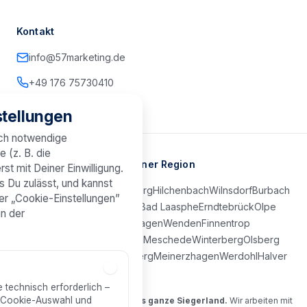
Kontakt
info@57marketing.de
+49 176 75730410
tellungen
sch notwendige
e (z. B. die
Marketing-Agentur in Deiner Region
st mit Deiner Einwilligung.
s Du zulässt, und kannst
Kreuztal
Netphen
Freudenberg
Hilchenbach
Wilnsdorf
Burbach
er „Cookie-Einstellungen”
Neunkirchen
Bad Berleburg
Bad Laasphe
Erndtebrück
Olpe
in der
Attendorn
Lennestadt
Drolshagen
Wenden
Finnentrop
Kirchhundem
Schmallenberg
Meschede
Winterberg
Olsberg
Brilon
Lüdenscheid
Plettenberg
Meinerzhagen
Werdohl
Halver
Kierspe
e technisch erforderlich –
r Cookie-Auswahl und
Deine Agentur für Siegen und das ganze Siegerland.
Wir arbeiten mit